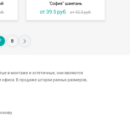
ый
'София'' шампань
от 39.5 руб.
уб.
от 42.3 руб.
7
8
ые в монтаже и эстетичные, они являются
и офиса. В продаже шторки разных размеров,
основу.