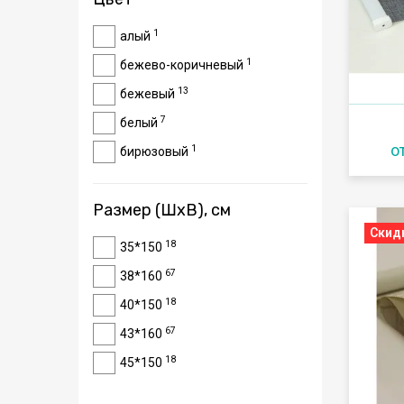
4
лен-1
1
алый
1
лен натуральный
1
бежево-коричневый
5
лина
13
бежевый
25
однотонный
7
белый
1
принт
о
1
бирюзовый
4
софия
1
бледно-бирюзовый
3
уют
2
Размер (ШxВ), см
бордовый
1
флауэр
Скид
1
венге
18
35*150
3
цветок
3
голубой
67
38*160
3
шайн
3
графит
18
40*150
3
шелк
1
желтый
67
43*160
1
зеленая мята
18
45*150
1
зеленый
2
45*210