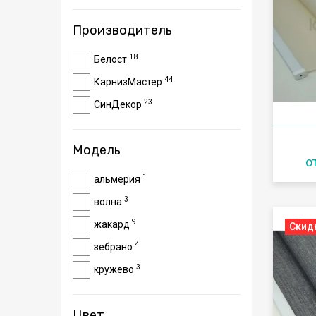
Производитель
18
Белост
44
КарнизМастер
23
СинДекор
Модель
о
1
альмерия
3
волна
9
жакард
Скид
4
зебрано
3
кружево
10
лайт
2
Цвет
лен