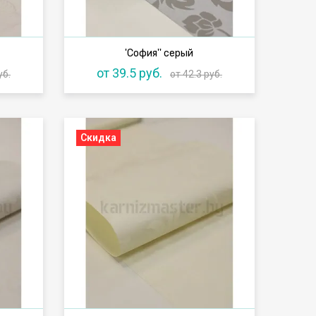
'София'' серый
от 39.5 руб.
уб.
от 42.3 руб.
Скидка