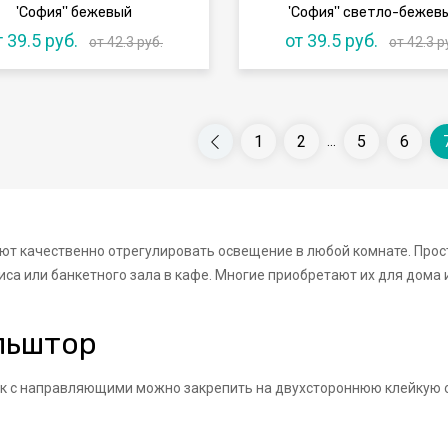
'София'' бежевый
'София'' светло-бежев
т 39.5 руб.
от 39.5 руб.
от 42.3 руб.
от 42.3 р
1
2
5
6
...
т качественно отрегулировать освещение в любой комнате. Прост
са или банкетного зала в кафе. Многие приобретают их для дома 
льштор
лик с направляющими можно закрепить на двухстороннюю клейкую 