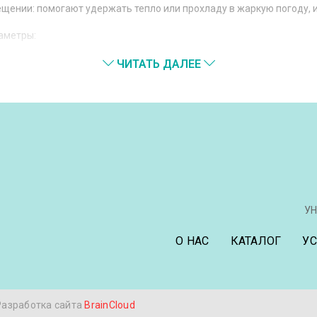
ении: помогают удержать тепло или прохладу в жаркую погоду, и
аметры:
ЧИТАТЬ ДАЛЕЕ
ют электропривод;
те интернет-магазина "Карниз Мастер". Купить мини-шторы в Минс
ор на окно создаст комфортный микроклимат в вашем помещении. 
УН
зом.
О НАС
КАТАЛОГ
У
Разработка сайта
BrainCloud