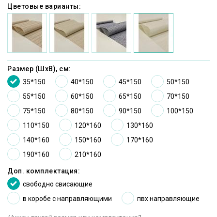
Цветовые варианты:
Размер (ШxВ), см:
35*150
40*150
45*150
50*150
55*150
60*150
65*150
70*150
75*150
80*150
90*150
100*150
110*150
120*160
130*160
140*160
150*160
170*160
190*160
210*160
Доп. комплектация:
cвободно свисающие
в коробе с направляющими
пвх направляющие