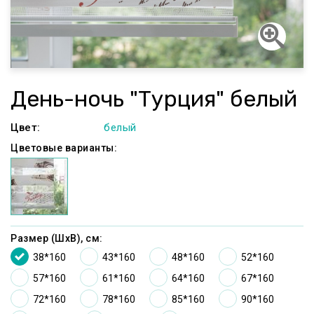
День-ночь "Турция" белый
Цвет:
белый
Цветовые варианты:
Размер (ШxВ), см:
38*160
43*160
48*160
52*160
57*160
61*160
64*160
67*160
72*160
78*160
85*160
90*160