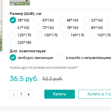
Размер (ШxВ), см:
38*160
43*160
48*160
52*160
67*160
72*160
78*160
85*160
120*170
130*170
140*170
150*170
220*180
Доп. комплектация:
cвободно свисающие
в коробе с направляющим
Нужен другой размер или комплектация?
36.5
руб.
52.2
руб.
Купить
Купить в 1 
-
+