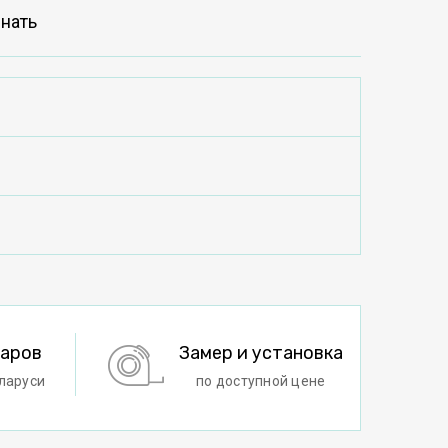
нать
варов
Замер и установка
ларуси
по доступной цене