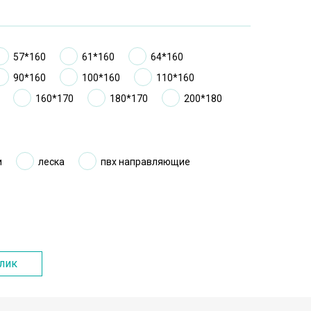
57*160
61*160
64*160
90*160
100*160
110*160
160*170
180*170
200*180
и
лeска
пвх направляющие
клик