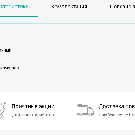
актеристики
Комплектация
Полезно з
очный
низмастер
Приятные акции
Доставка то
для наших клиентов
в любую точку Бе