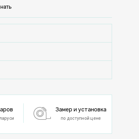
нать
варов
Замер и установка
ларуси
по доступной цене