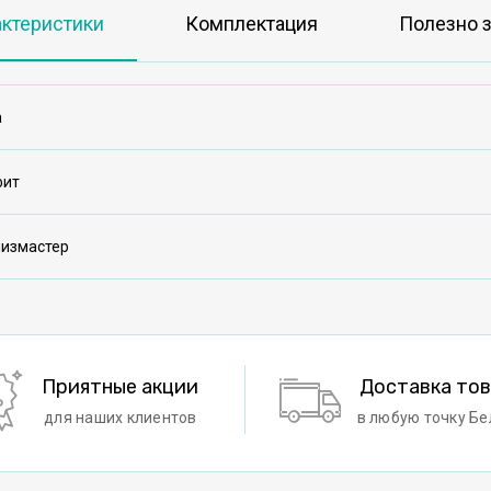
актеристики
Комплектация
Полезно з
а
фит
низмастер
Приятные акции
Доставка то
для наших клиентов
в любую точку Бе