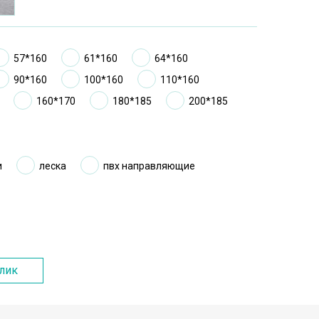
57*160
61*160
64*160
90*160
100*160
110*160
160*170
180*185
200*185
и
лeска
пвх направляющие
клик