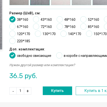
Размер (ШxВ), см:
38*160
43*160
48*160
52*160
67*160
72*160
78*160
85*160
120*170
130*170
140*170
150*170
220*185
Доп. комплектация:
cвободно свисающие
в коробе с направляющим
Нужен другой размер или комплектация?
36.5
руб.
Купить
Купить в 1 
-
+