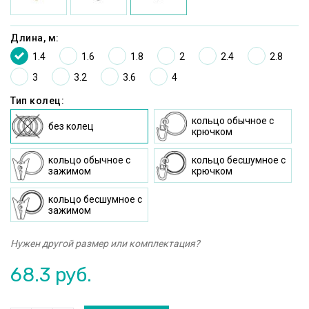
Длина, м:
1.4
1.6
1.8
2
2.4
2.8
3
3.2
3.6
4
Тип колец:
кольцо oбычное c
без колец
крючком
кольцо oбычное с
кольцо бесшумное c
зажимом
крючком
кольцо бесшумное с
зажимом
Нужен другой размер или комплектация?
68.3
руб.