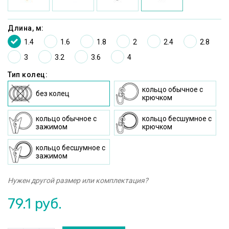
Длина, м:
1.4
1.6
1.8
2
2.4
2.8
3
3.2
3.6
4
Тип колец:
кольцо oбычное c
без колец
крючком
кольцо oбычное с
кольцо бесшумное c
зажимом
крючком
кольцо бесшумное с
зажимом
Нужен другой размер или комплектация?
79.1
руб.