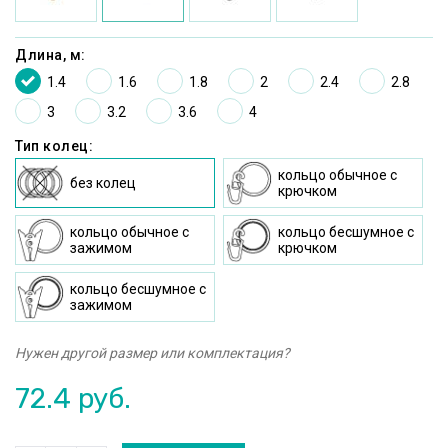
Длина, м:
1.4
1.6
1.8
2
2.4
2.8
3
3.2
3.6
4
Тип колец:
кольцо oбычное c
без колец
крючком
кольцо oбычное с
кольцо бесшумное c
зажимом
крючком
кольцо бесшумное с
зажимом
Нужен другой размер или комплектация?
72.4
руб.