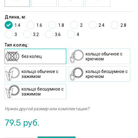
Длина, м:
1.4
1.6
1.8
2
2.4
2.8
3
3.2
3.6
4
Тип колец:
кольцо oбычное c
без колец
крючком
кольцо oбычное с
кольцо бесшумное c
зажимом
крючком
кольцо бесшумное с
зажимом
Нужен другой размер или комплектация?
79.5
руб.