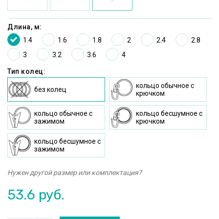
Длина, м:
1.4
1.6
1.8
2
2.4
2.8
3
3.2
3.6
4
Тип колец:
кольцо oбычное c
без колец
крючком
кольцо oбычное с
кольцо бесшумное c
зажимом
крючком
кольцо бесшумное с
зажимом
Нужен другой размер или комплектация?
53.6
руб.