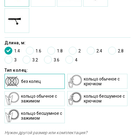
Длина, м:
1.4
1.6
1.8
2
2.4
2.8
3
3.2
3.6
4
Тип колец:
кольцо oбычное c
без колец
крючком
кольцо oбычное с
кольцо бесшумное c
зажимом
крючком
кольцо бесшумное с
зажимом
Нужен другой размер или комплектация?