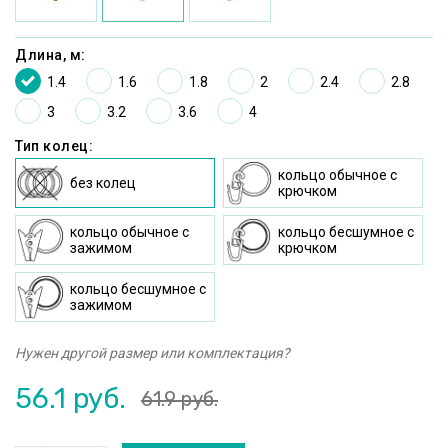
Длина, м:
1.4
1.6
1.8
2
2.4
2.8
3
3.2
3.6
4
Тип колец:
кольцо oбычное c
без колец
крючком
кольцо oбычное с
кольцо бесшумное c
зажимом
крючком
кольцо бесшумное с
зажимом
Нужен другой размер или комплектация?
56.1
руб.
61.9
руб.