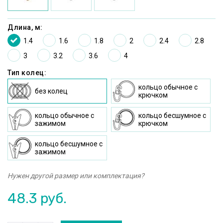
Длина, м:
1.4
1.6
1.8
2
2.4
2.8
3
3.2
3.6
4
Тип колец:
кольцо oбычное c
без колец
крючком
кольцо oбычное с
кольцо бесшумное c
зажимом
крючком
кольцо бесшумное с
зажимом
Нужен другой размер или комплектация?
48.3
руб.