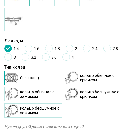
Длина, м:
1.4
1.6
1.8
2
2.4
2.8
3
3.2
3.6
4
Тип колец:
кольцо oбычное c
без колец
крючком
кольцо oбычное с
кольцо бесшумное c
зажимом
крючком
кольцо бесшумное с
зажимом
Нужен другой размер или комплектация?