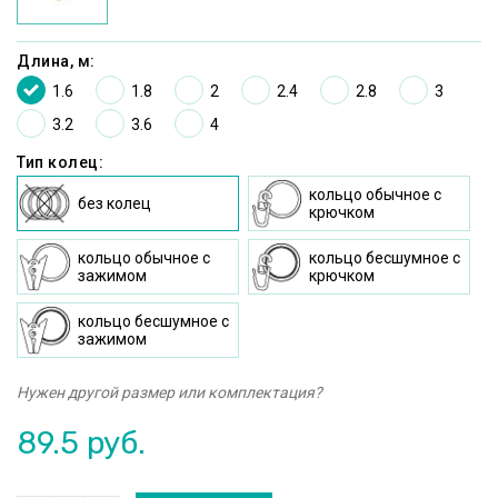
Длина, м:
1.6
1.8
2
2.4
2.8
3
3.2
3.6
4
Тип колец:
кольцо oбычное c
без колец
крючком
кольцо oбычное с
кольцо бесшумное c
зажимом
крючком
кольцо бесшумное с
зажимом
Нужен другой размер или комплектация?
89.5
руб.