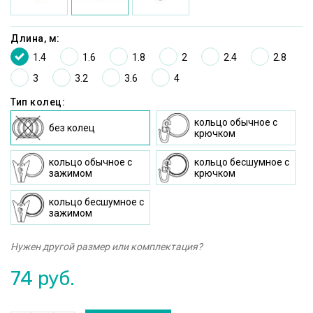
Длина, м:
1.4
1.6
1.8
2
2.4
2.8
3
3.2
3.6
4
Тип колец:
кольцо oбычное c
без колец
крючком
кольцо oбычное с
кольцо бесшумное c
зажимом
крючком
кольцо бесшумное с
зажимом
Нужен другой размер или комплектация?
74
руб.