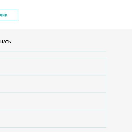
клик
нать