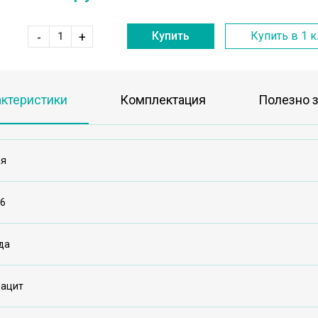
Купить
Купить в 1 
-
+
актеристики
Комплектация
Полезно з
ая
16
да
рацит