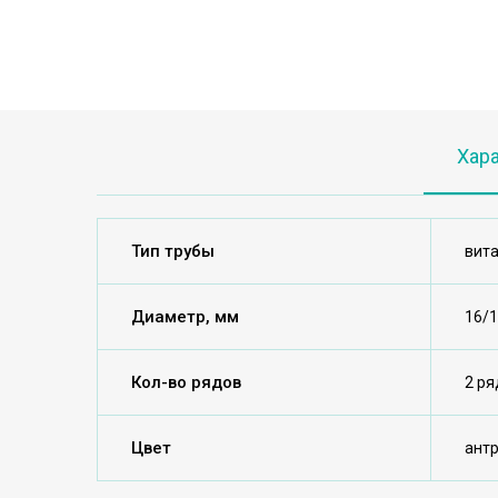
Хар
Тип трубы
вит
Диаметр, мм
16/
Кол-во рядов
2 ря
Цвет
ант