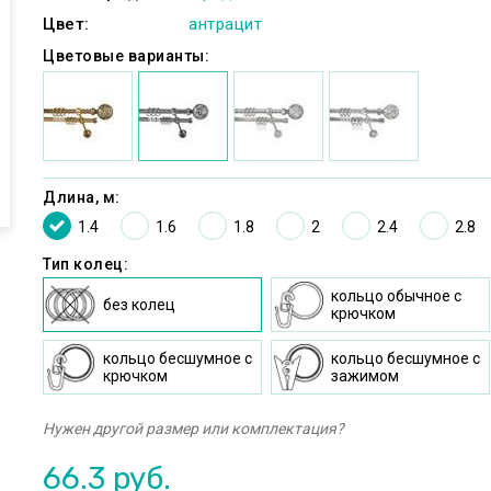
Цвет:
антрацит
Цветовые варианты:
Длина, м:
1.4
1.6
1.8
2
2.4
2.8
Тип колец:
кольцо oбычное c
без колец
крючком
кольцо бесшумное c
кольцо бесшумное с
крючком
зажимом
Нужен другой размер или комплектация?
66.3
руб.