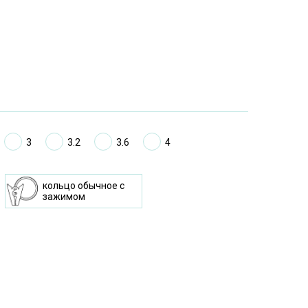
3
3.2
3.6
4
кольцо oбычное с
зажимом