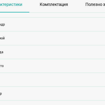
актеристики
Комплектация
Полезно з
ндр
мой
да
ото
ар