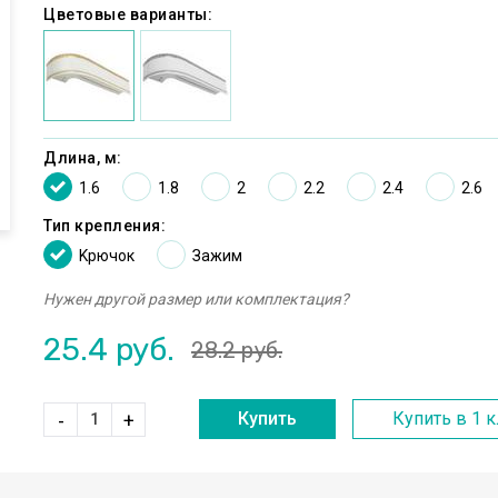
Цветовые варианты:
Длина, м:
1.6
1.8
2
2.2
2.4
2.6
Тип крепления:
Kрючок
Зажим
Нужен другой размер или комплектация?
25.4
руб.
28.2
руб.
Купить
Купить в 1 
-
+