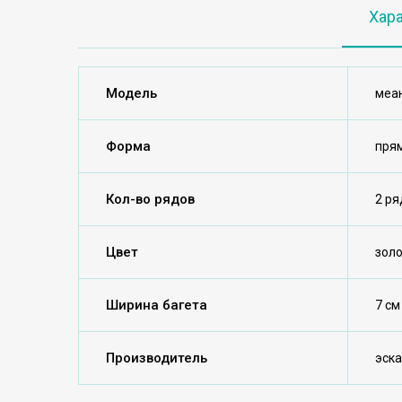
Хар
Модель
меа
Форма
пря
Кол-во рядов
2 ря
Цвет
зол
Ширина багета
7 см
Производитель
эск